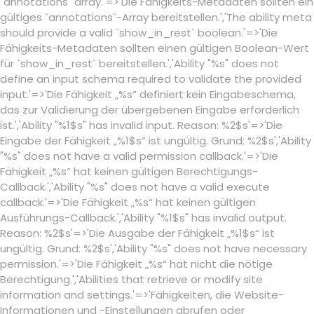
`annotations` array.'=>'Die Fähigkeits-Metadaten sollten ein
gültiges `annotations`-Array bereitstellen.','The ability meta
should provide a valid `show_in_rest` boolean.'=>'Die
Fähigkeits-Metadaten sollten einen gültigen Boolean-Wert
für `show_in_rest` bereitstellen.','Ability "%s" does not
define an input schema required to validate the provided
input.'=>'Die Fähigkeit „%s“ definiert kein Eingabeschema,
das zur Validierung der übergebenen Eingabe erforderlich
ist.','Ability "%1$s" has invalid input. Reason: %2$s'=>'Die
Eingabe der Fähigkeit „%1$s“ ist ungültig. Grund: %2$s','Ability
"%s" does not have a valid permission callback.'=>'Die
Fähigkeit „%s“ hat keinen gültigen Berechtigungs-
Callback.','Ability "%s" does not have a valid execute
callback.'=>'Die Fähigkeit „%s“ hat keinen gültigen
Ausführungs-Callback.','Ability "%1$s" has invalid output.
Reason: %2$s'=>'Die Ausgabe der Fähigkeit „%1$s“ ist
ungültig. Grund: %2$s','Ability "%s" does not have necessary
permission.'=>'Die Fähigkeit „%s“ hat nicht die nötige
Berechtigung.','Abilities that retrieve or modify site
information and settings.'=>'Fähigkeiten, die Website-
Informationen und -Einstellungen abrufen oder