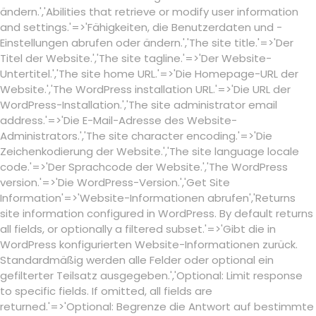
ändern.','Abilities that retrieve or modify user information
and settings.'=>'Fähigkeiten, die Benutzerdaten und -
Einstellungen abrufen oder ändern.','The site title.'=>'Der
Titel der Website.','The site tagline.'=>'Der Website-
Untertitel.','The site home URL.'=>'Die Homepage-URL der
Website.','The WordPress installation URL.'=>'Die URL der
WordPress-Installation.','The site administrator email
address.'=>'Die E-Mail-Adresse des Website-
Administrators.','The site character encoding.'=>'Die
Zeichenkodierung der Website.','The site language locale
code.'=>'Der Sprachcode der Website.','The WordPress
version.'=>'Die WordPress-Version.','Get Site
Information'=>'Website-Informationen abrufen','Returns
site information configured in WordPress. By default returns
all fields, or optionally a filtered subset.'=>'Gibt die in
WordPress konfigurierten Website-Informationen zurück.
Standardmäßig werden alle Felder oder optional ein
gefilterter Teilsatz ausgegeben.','Optional: Limit response
to specific fields. If omitted, all fields are
returned.'=>'Optional: Begrenze die Antwort auf bestimmte