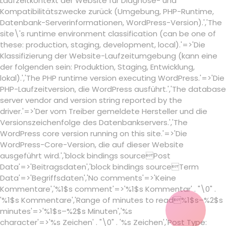
Laufzeitkontext der Website für Diagnose- und
Kompatibilitätszwecke zurück (Umgebung, PHP-Runtime,
Datenbank-Serverinformationen, WordPress-Version).','The
site\'s runtime environment classification (can be one of
these: production, staging, development, local).'=>'Die
Klassifizierung der Website-Laufzeitumgebung (kann eine
der folgenden sein: Produktion, Staging, Entwicklung,
lokal).','The PHP runtime version executing WordPress.'=>'Die
PHP-Laufzeitversion, die WordPress ausführt.','The database
server vendor and version string reported by the
driver.'=>'Der vom Treiber gemeldete Hersteller und die
Versionszeichenfolge des Datenbankservers.','The
WordPress core version running on this site.'=>'Die
WordPress-Core-Version, die auf dieser Website
ausgeführt wird.','block bindings sourcePost
Data'=>'Beitragsdaten','block bindings sourceTerm
on
Data'=>'Begriffsdaten','No comments
'=>'Keine
zu
on
%s
zu
Kommentare
','%1$s comment
'=>'%1$s Kommentar
' . "\0" .
%s
zu
%2$s
%2$s
'%1$s Kommentare
','Range of minutes to read%1$s–%2$s
%2$s
minutes'=>'%1$s–%2$s Minuten','%s
character'=>'%s Zeichen' . "\0" . '%s Zeichen','Post Type: