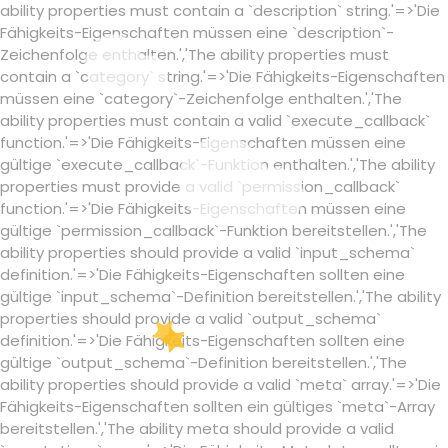
ability properties must contain a `description` string.'=>'Die
Fähigkeits-Eigenschaften müssen eine `description`-
Zeichenfolge enthalten.','The ability properties must
contain a `category` string.'=>'Die Fähigkeits-Eigenschaften
müssen eine `category`-Zeichenfolge enthalten.','The
ability properties must contain a valid `execute_callback`
function.'=>'Die Fähigkeits-Eigenschaften müssen eine
gültige `execute_callback`-Funktion enthalten.','The ability
properties must provide a valid `permission_callback`
function.'=>'Die Fähigkeits-Eigenschaften müssen eine
gültige `permission_callback`-Funktion bereitstellen.','The
ability properties should provide a valid `input_schema`
definition.'=>'Die Fähigkeits-Eigenschaften sollten eine
gültige `input_schema`-Definition bereitstellen.','The ability
properties should provide a valid `output_schema`
definition.'=>'Die Fähigkeits-Eigenschaften sollten eine
gültige `output_schema`-Definition bereitstellen.','The
ability properties should provide a valid `meta` array.'=>'Die
Fähigkeits-Eigenschaften sollten ein gültiges `meta`-Array
bereitstellen.','The ability meta should provide a valid