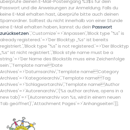
überprüfe deinen E-Mail-Posteingang %3$s für dein
Passwort und die Anweisungen zur Anmeldung. Falls du
keine E-Mail erhalten hast, überprüfe bitte auch deinen
Spamordner. Solltest du nicht innerhalb von einer Stunde
eine E-Mail erhalten haben, kannst du dein
Passwort
zurücksetzen
.','Customize'=>'Anpassen','Block type "%s" is
already registered.'=>'Der Blocktyp „%s“ ist bereits
registriert.','Block type "%s" is not registered.'=>'Der Blocktyp
„%s“ ist nicht registriert.','Block style name must be a
string.'=>'Der Name des Blockstils muss eine Zeichenfolge
sein.','Template nameDate
Archives'=>'Datumsarchiv','Template nameCategory
Archives'=>'Kategoriearchiv','Template nameTag
Archives'=>'Schlagwortarchiv','Template nameAuthor
Archives'=>'Autorenarchiv','(%s author archive, opens in a
new tab)'=>'(Autorenarchiv von %s, wird in einem neuen
Tab geöffnet)','Attachment Pages'=>'Anhangseiten']];
Skip
to
content