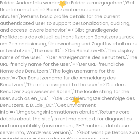
Felder. Andernfalls werden alle Felder zurückgegeben.','Get
User Information'=>'Benutzerinformationen
abrufen','Returns basic profile details for the current
authenticated user to support personalization, auditing,
and access-aware behavior.'=>'Gibt grundlegende
Profildetails des aktuell authentifizierten Benutzers zurück,
um Personalisierung, Überwachung und Zugriffsverhalten zu
unterstützen.','The user ID.'=>'Die Benutzer-ID.','The display
name of the user.'=>'Der Anzeigename des Benutzers.','The
URL-friendly name for the user.'=>'Der URL-freundliche
Name des Benutzers.','The login username for the
user.'=>'Der Benutzername für die Anmeldung des
Benutzers.','The roles assigned to the user.'=>'Die dem
Benutzer zugewiesenen Rollen.','The locale string for the
user, such as en_US.'=>'Die Lokalisierungszeichenfolge des
Benutzers, z. B. „de_DE“.','Get Environment
Info'=>'Umgebungsinformationen abrufen','Returns core
details about the site\'s runtime context for diagnostics
and compatibility (environment, PHP runtime, database
server info, WordPress version).'=>'Gibt wichtige Details zum