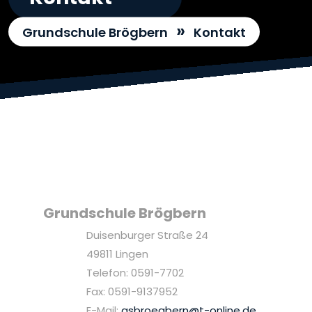
»
Grundschule Brögbern
Kontakt
Grundschule Brögbern
Duisenburger Straße 24
49811 Lingen
Telefon: 0591-7702
Fax: 0591-9137952
E-Mail:
gsbroegbern@t-online.de