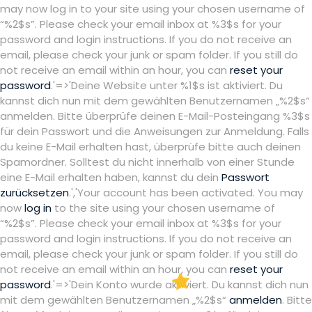
may now log in to your site using your chosen username of
“%2$s”. Please check your email inbox at %3$s for your
password and login instructions. If you do not receive an
email, please check your junk or spam folder. If you still do
not receive an email within an hour, you can
reset your
password
.'=>'Deine Website unter %1$s ist aktiviert. Du
kannst dich nun mit dem gewählten Benutzernamen „%2$s“
anmelden. Bitte überprüfe deinen E-Mail-Posteingang %3$s
für dein Passwort und die Anweisungen zur Anmeldung. Falls
du keine E-Mail erhalten hast, überprüfe bitte auch deinen
Spamordner. Solltest du nicht innerhalb von einer Stunde
eine E-Mail erhalten haben, kannst du dein
Passwort
zurücksetzen
.','Your account has been activated. You may
now
log in
to the site using your chosen username of
“%2$s”. Please check your email inbox at %3$s for your
password and login instructions. If you do not receive an
email, please check your junk or spam folder. If you still do
not receive an email within an hour, you can
reset your
password
.'=>'Dein Konto wurde aktiviert. Du kannst dich nun
mit dem gewählten Benutzernamen „%2$s“
anmelden
. Bitte