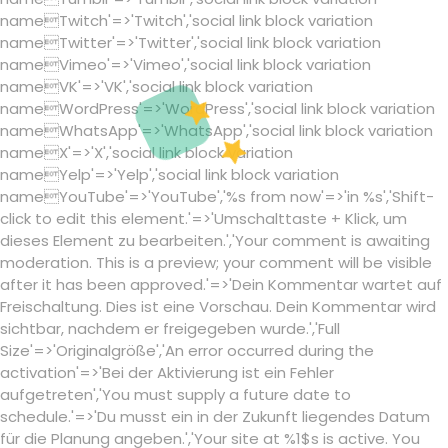
nameTwitch'=>'Twitch','social link block variation
nameTwitter'=>'Twitter','social link block variation
nameVimeo'=>'Vimeo','social link block variation
nameVK'=>'VK','social link block variation
nameWordPress'=>'WordPress','social link block variation
nameWhatsApp'=>'WhatsApp','social link block variation
nameX'=>'X','social link block variation
nameYelp'=>'Yelp','social link block variation
nameYouTube'=>'YouTube','%s from now'=>'in %s','Shift-
click to edit this element.'=>'Umschalttaste + Klick, um
dieses Element zu bearbeiten.','Your comment is awaiting
moderation. This is a preview; your comment will be visible
after it has been approved.'=>'Dein Kommentar wartet auf
Freischaltung. Dies ist eine Vorschau. Dein Kommentar wird
sichtbar, nachdem er freigegeben wurde.','Full
Size'=>'Originalgröße','An error occurred during the
activation'=>'Bei der Aktivierung ist ein Fehler
aufgetreten','You must supply a future date to
schedule.'=>'Du musst ein in der Zukunft liegendes Datum
für die Planung angeben.','Your site at %1$s is active. You