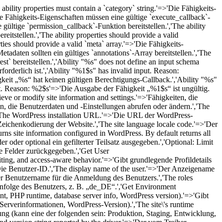
ability properties must contain a `category` string.'=>'Die Fähigkeits-
ie Fähigkeits-Eigenschaften müssen eine gültige `execute_callback`-
gültige `permission_callback`-Funktion bereitstellen.','The ability
eitstellen.','The ability properties should provide a valid
ties should provide a valid `meta` array.'=>'Die Fähigkeits-
etadaten sollten ein gültiges `annotations`-Array bereitstellen.','The
t` bereitstellen.','Ability "%s" does not define an input schema
orderlich ist.','Ability "%1$s" has invalid input. Reason:
keit „%s“ hat keinen gültigen Berechtigungs-Callback.','Ability "%s"
ut. Reason: %2$s'=>'Die Ausgabe der Fähigkeit „%1$s“ ist ungültig.
eve or modify site information and settings.'=>'Fähigkeiten, die
ten, die Benutzerdaten und -Einstellungen abrufen oder ändern.','The
.','The WordPress installation URL.'=>'Die URL der WordPress-
 Zeichenkodierung der Website.','The site language locale code.'=>'Der
ns site information configured in WordPress. By default returns all
r oder optional ein gefilterter Teilsatz ausgegeben.','Optional: Limit
lle Felder zurückgegeben.','Get User
diting, and access-aware behavior.'=>'Gibt grundlegende Profildetails
'Die Benutzer-ID.','The display name of the user.'=>'Der Anzeigename
er Benutzername für die Anmeldung des Benutzers.','The roles
henfolge des Benutzers, z. B. „de_DE“.','Get Environment
ent, PHP runtime, database server info, WordPress version).'=>'Gibt
verinformationen, WordPress-Version).','The site\'s runtime
bung (kann eine der folgenden sein: Produktion, Staging, Entwicklung,