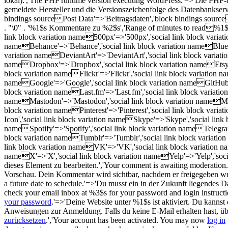
lokal).','The PHP runtime version executing WordPress.'=>'Die PHP-La
gemeldete Hersteller und die Versionszeichenfolge des Datenbankserve
bindings sourcePost Data'=>'Beitragsdaten','block bindings sourc
. "\0" . '%1$s Kommentare
zu %2$s
','Range of minutes to read%1$s
link block variation name500px'=>'500px','social link block vari
nameBehance'=>'Behance','social link block variation nameBluesk
variation nameDeviantArt'=>'DeviantArt','social link block variati
nameDropbox'=>'Dropbox','social link block variation nameEtsy'=
block variation nameFlickr'=>'Flickr','social link block variation
nameGoogle'=>'Google','social link block variation nameGitHub'=>
block variation nameLast.fm'=>'Last.fm','social link block variatio
nameMastodon'=>'Mastodon','social link block variation nameMeet
block variation namePinterest'=>'Pinterest','social link block vari
Icon','social link block variation nameSkype'=>'Skype','social lin
nameSpotify'=>'Spotify','social link block variation nameTelegram
block variation nameTumblr'=>'Tumblr','social link block variation
link block variation nameVK'=>'VK','social link block variation 
nameX'=>'X','social link block variation nameYelp'=>'Yelp','socia
dieses Element zu bearbeiten.','Your comment is awaiting moderation. 
Vorschau. Dein Kommentar wird sichtbar, nachdem er freigegeben wurde
a future date to schedule.'=>'Du musst ein in der Zukunft liegendes 
check your email inbox at %3$s for your password and login instruction
your password
.'=>'Deine Website unter %1$s ist aktiviert. Du kann
Anweisungen zur Anmeldung. Falls du keine E-Mail erhalten hast, übe
zurücksetzen
.','Your account has been activated. You may now
log in