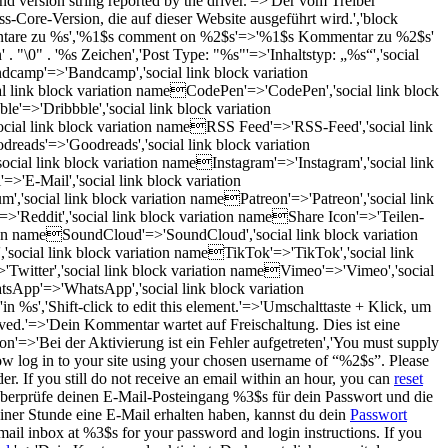
d version string reported by the driver.'=>'Der vom Treiber
s-Core-Version, die auf dieser Website ausgeführt wird.','block
tare
zu %s
','%1$s comment
on %2$s
'=>'%1$s Kommentar
zu %2$s
'
\0" . '%s Zeichen','Post Type: "%s"'=>'Inhaltstyp: „%s“','social
camp'=>'Bandcamp','social link block variation
l link block variation nameCodePen'=>'CodePen','social link block
'=>'Dribbble','social link block variation
cial link block variation nameRSS Feed'=>'RSS-Feed','social link
reads'=>'Goodreads','social link block variation
ial link block variation nameInstagram'=>'Instagram','social link
>'E-Mail','social link block variation
social link block variation namePatreon'=>'Patreon','social link
=>'Reddit','social link block variation nameShare Icon'=>'Teilen-
ation nameSoundCloud'=>'SoundCloud','social link block variation
'social link block variation nameTikTok'=>'TikTok','social link
'Twitter','social link block variation nameVimeo'=>'Vimeo','social
sApp'=>'WhatsApp','social link block variation
s','Shift-click to edit this element.'=>'Umschalttaste + Klick, um
oved.'=>'Dein Kommentar wartet auf Freischaltung. Dies ist eine
n'=>'Bei der Aktivierung ist ein Fehler aufgetreten','You must supply
now log in to your site using your chosen username of “%2$s”. Please
r. If you still do not receive an email within an hour, you can
reset
überprüfe deinen E-Mail-Posteingang %3$s für dein Passwort und die
iner Stunde eine E-Mail erhalten haben, kannst du dein
Passwort
ail inbox at %3$s for your password and login instructions. If you