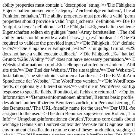
ability properties must contain a `description` string.'=>'Die Fähigkei
Eigenschaften müssen eine `category`-Zeichenfolge enthalten.','The ab
Funktion enthalten.','The ability properties must provide a valid `per
properties should provide a valid `input_schema` definition.'=>'Die Fäh
`output_schema` definition.'=>'Die Fähigkeits-Eigenschaften sollten ein
Eigenschaften sollten ein gültiges `meta`-Array bereitstellen.','The ab
ability meta should provide a valid `show_in_rest` boolean.'=>'Die Fä
required to validate the provided input.'=>'Die Fähigkeit „%s“ defini
%2$s'=>'Die Eingabe der Fähigkeit „%1$s“ ist ungültig. Grund: %2$s',
does not have a valid execute callback.'=>'Die Fähigkeit „%s“ hat ke
Grund: %2$s','Ability "%s" does not have necessary permission.'=>'Die 
Website-Informationen und -Einstellungen abrufen oder ändern.','Abili
site title.'=>'Der Titel der Website.','The site tagline.'=>'Der Web
Installation.','The site administrator email address.'=>'Die E-Mail-A
Sprachcode der Website.','The WordPress version.'=>'Die WordPress-Ve
fields, or optionally a filtered subset.'=>'Gibt die in WordPress konf
response to specific fields. If omitted, all fields are returned.'=>'O
Information'=>'Benutzerinformationen abrufen','Returns basic profile d
des aktuell authentifizierten Benutzers zurück, um Personalisierung,
des Benutzers.','The URL-friendly name for the user.'=>'Der URL-fre
assigned to the user.'=>'Die dem Benutzer zugewiesenen Rollen.','The
Info'=>'Umgebungsinformationen abrufen','Returns core details about t
wichtige Details zum Laufzeitkontext der Website für Diagnose- und
environment classification (can be one of these: production, staging