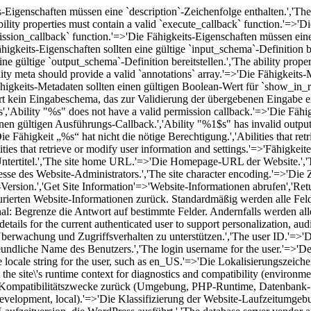
ts-Eigenschaften müssen eine `description`-Zeichenfolge enthalten.','The 
ility properties must contain a valid `execute_callback` function.'=>'D
mission_callback` function.'=>'Die Fähigkeits-Eigenschaften müssen eine 
igkeits-Eigenschaften sollten eine gültige `input_schema`-Definition ber
e gültige `output_schema`-Definition bereitstellen.','The ability proper
ility meta should provide a valid `annotations` array.'=>'Die Fähigkeits-M
higkeits-Metadaten sollten einen gültigen Boolean-Wert für `show_in_res
ert kein Eingabeschema, das zur Validierung der übergebenen Eingabe erf
'Ability "%s" does not have a valid permission callback.'=>'Die Fähig
inen gültigen Ausführungs-Callback.','Ability "%1$s" has invalid outp
Fähigkeit „%s“ hat nicht die nötige Berechtigung.','Abilities that retri
ties that retrieve or modify user information and settings.'=>'Fähigkei
site-Untertitel.','The site home URL.'=>'Die Homepage-URL der Website
dresse des Website-Administrators.','The site character encoding.'=>'Die
rsion.','Get Site Information'=>'Website-Informationen abrufen','Retur
igurierten Website-Informationen zurück. Standardmäßig werden alle Felde
ptional: Begrenze die Antwort auf bestimmte Felder. Andernfalls werden a
etails for the current authenticated user to support personalization, au
 Überwachung und Zugriffsverhalten zu unterstützen.','The user ID.'=>
undliche Name des Benutzers.','The login username for the user.'=>'D
 locale string for the user, such as en_US.'=>'Die Lokalisierungszeic
he site\'s runtime context for diagnostics and compatibility (environm
 Kompatibilitätszwecke zurück (Umgebung, PHP-Runtime, Datenbank-Ser
, development, local).'=>'Die Klassifizierung der Website-Laufzeitumge