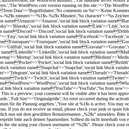
ufzeitversion, die WordPress ausführt.','The database server vendor an
rs.','The WordPress core version running on this site.'=>'Die WordPres
eTerm Data'=>'Begriffsdaten','No comments
on %s
'=>'Keine Kommen
–%2$s minutes'=>'%1$s–%2$s Minuten','%s character'=>'%s Zeichen' . "
ation nameAmazon'=>'Amazon','social link block variation nameBand
y'=>'Bluesky','social link block variation nameLink'=>'Link','socia
on nameDiscord'=>'Discord','social link block variation nameDribbble
>'Etsy','social link block variation nameFacebook'=>'Facebook','so
 nameFoursquare'=>'Foursquare','social link block variation nameGood
'GitHub','social link block variation nameGravatar'=>'Gravatar','soc
n nameLinkedIn'=>'LinkedIn','social link block variation nameMail'=
up'=>'Meetup','social link block variation nameMedium'=>'Medium','
ation namePocket'=>'Pocket','social link block variation nameReddit'
k block variation nameSnapchat'=>'Snapchat','social link block vari
'=>'Telegram','social link block variation nameThreads'=>'Threads',
 nameTwitch'=>'Twitch','social link block variation nameTwitter'=>
nameWordPress'=>'WordPress','social link block variation nameWhat
l link block variation nameYouTube'=>'YouTube','%s from now'=>'in %
This is a preview; your comment will be visible after it has been appr
.','Full Size'=>'Originalgröße','An error occurred during the activatio
Datum für die Planung angeben.','Your site at %1$s is active. You may 
s. If you do not receive an email, please check your junk or spam folde
st dich nun mit dem gewählten Benutzernamen „%2$s“ anmelden. Bitte 
rprüfe bitte auch deinen Spamordner. Solltest du nicht innerhalb von e
to the site using your chosen username of “%2$s”. Please check your em